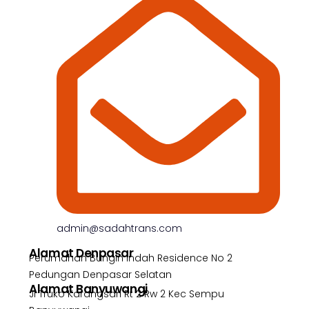
admin@sadahtrans.com
Alamat Denpasar
Perumahan Bungin Indah Residence No 2
Pedungan Denpasar Selatan
Alamat Banyuwangi
Jl Truko Karangsari Rt 2 Rw 2 Kec Sempu