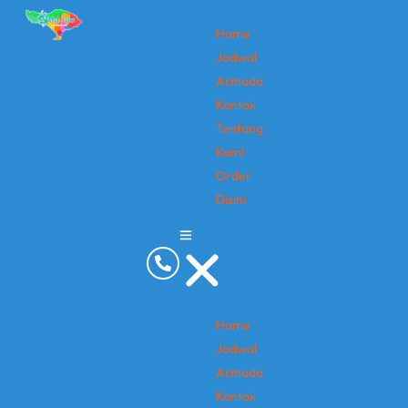
Home
Jadwal
Armada
Kontak
Tentang
Kami
Order
Disini
Home
Jadwal
Armada
Kontak